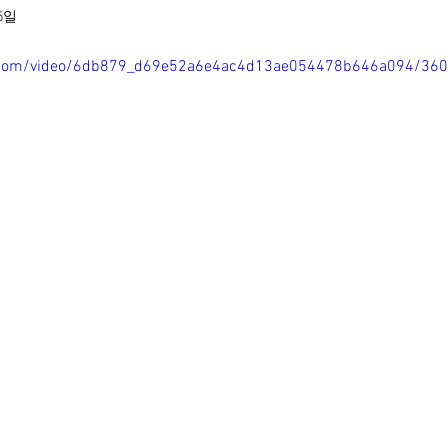
15일
tic.com/video/6db879_d69e52a6e4ac4d13ae054478b646a094/36