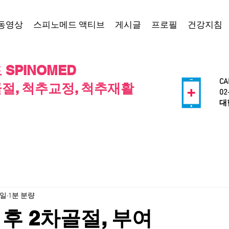
동영상
스피노메드 액티브
게시글
프로필
건강지침
SPINOMED
CA
절, 척추교정, 척추재활
02
​
1일
1분 분량
후 2차골절, 부여