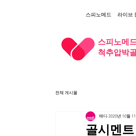
스피노메드
라이브 
스피노메드 
척추압박골
전체 게시물
메디
2020년 10월 1
골시멘트 