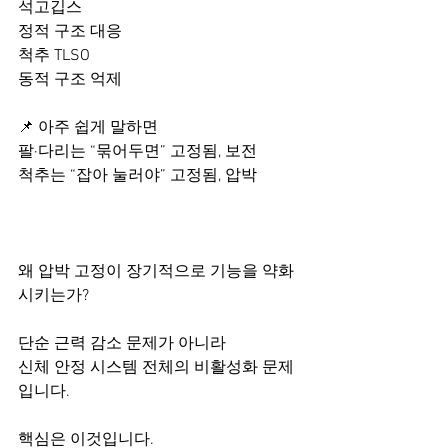
석고깁스
정적 구조 대응
척추 TLSO
동적 구조 억제
📌 아주 쉽게 말하면
팔·다리는 “묶어두면” 고정됨, 보전​
척추는 “잡아 눌러야” 고정됨, 압박​
왜 압박 고정이 장기적으로 기능을 약화
시키는가?​
단순 근력 감소 문제가 아니라
신체 안정 시스템 전체의 비활성화 문제
입니다.
핵심은 이것입니다.