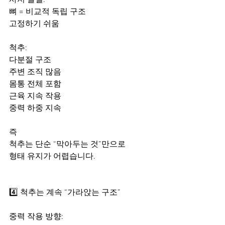
사지 골절:
뼈 = 비교적 독립 구조
고정하기 쉬움
척추:
다분절 구조
주변 조직 많음
몸통 전체 포함
근육 지속 작용
중력 하중 지속
즉
척추는 단순 “막아두는 것”만으로
형태 유지가 어렵습니다.
4️⃣ 척추는 계속 “가라앉는 구조”
중력 작용 방향: