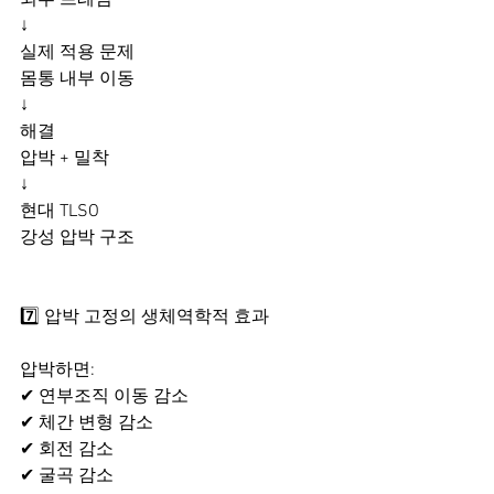
외부 프레임
↓
실제 적용 문제
몸통 내부 이동
↓
해결
압박 + 밀착
↓
현대 TLSO
강성 압박 구조
7️⃣ 압박 고정의 생체역학적 효과
압박하면:
✔ 연부조직 이동 감소
✔ 체간 변형 감소
✔ 회전 감소
✔ 굴곡 감소