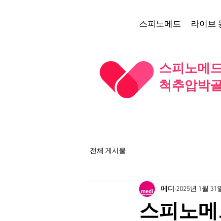
스피노메드
라이브 
스피노메드 
척추압박골
전체 게시물
메디
2025년 1월 31
스피노메