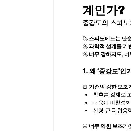
계인가?
중강도의 스피노메
🚀 
스피노메드는 단순
🚀 
과학적 설계를 기
🚀 
너무 강하지도, 너
1. 왜 ‘중강도’
🚨 
기존의 강한 보조기
척추를 
강제로 
근육이 비활성화
신경-근육 협응력
🚨 
너무 약한 보조기(