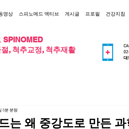
동영상
스피노메드 액티브
게시글
프로필
건강지침
SPINOMED
CA
절, 척추교정, 척추재활
02
​
일
5분 분량
드는 왜 중강도로 만든 과