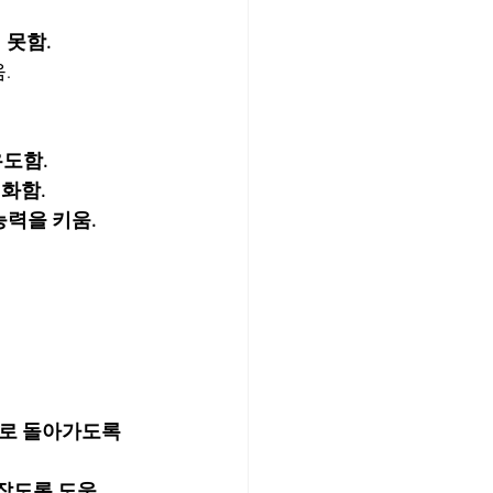
 못함.
.
도함.
화함.
능력을 키움.
로 돌아가도록 
잡도록 도움.