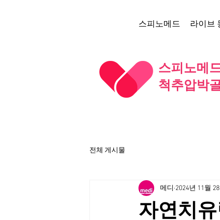
스피노메드
라이브 
스피노메드 
척추압박골
전체 게시물
메디
2024년 11월 2
자연치유