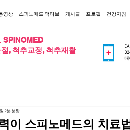
동영상
스피노메드 액티브
게시글
프로필
건강지침
SPINOMED
CA
절, 척추교정, 척추재활
02
​
8일
2분 분량
력이 스피노메드의 치료