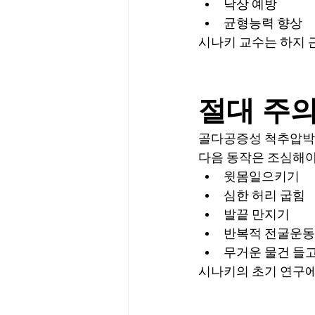
낙상 예방
균형능력 향상
시나키 교수는 하지 
절대 주
골다공증성 척추압박
다음 동작은 조심해야
윗몸일으키기
심한 허리 굽힘
발끝 만지기
반복적 전굴운동
무거운 물건 들
시나키의 초기 연구에