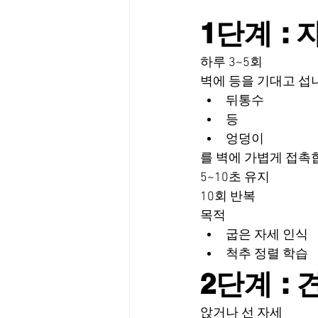
1단계 :
하루 3~5회
벽에 등을 기대고 섭
뒤통수
등
엉덩이
를 벽에 가볍게 접촉
5~10초 유지
10회 반복
목적
굽은 자세 인식
척추 정렬 학습
2단계 :
앉거나 선 자세