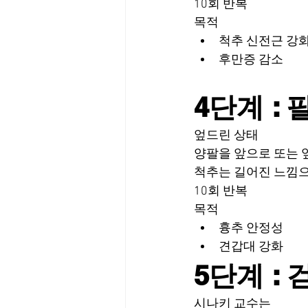
10회 반복
목적
척추 신전근 강
후만증 감소
4단계 : 
엎드린 상태
양팔을 앞으로 또는 
척추는 길어진 느낌
10회 반복
목적
흉추 안정성
견갑대 강화
5단계 : 
시나키 교수는