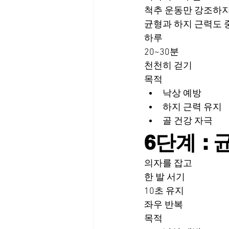
척추 운동만 강조하지
균형과 하지 근력도 
하루
20~30분
천천히 걷기
목적
낙상 예방
하지 근력 유지
골 건강 자극
6단계 :
의자를 잡고
한 발 서기
10초 유지
좌우 반복
목적