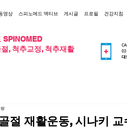
동영상
스피노메드 액티브
게시글
프로필
건강지침
SPINOMED
CA
절, 척추교정, 척추재활
02
​
분량
골절 재활운동, 시나키 교