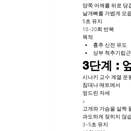
양쪽 어깨를 뒤로 당
날개뼈를 가볍게 모읍
5초 유지
10~20회 반복
목적
흉추 신전 유도
상부 척추기립근
3단계 :
시나키 교수 계열 운
침대나 매트에서
엎드린 자세
↓
고개와 가슴을 살짝 
과도하게 젖히지 않습
3~5초 유지