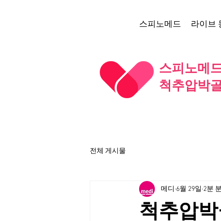
스피노메드
라이브 
스피노메드 
척추압박골
전체 게시물
메디
6월 29일
2분 
척추압박