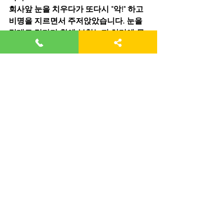
회사앞 눈을 치우다가 또다시 "악!" 하고 
비명을 지르면서 주저앉았습니다. 눈을 
밀대로 밀다가 힘에 부쳤는지 허리에 무
리가 갔던 것이죠. 눈이 무겁긴 무거운가 
봅니다.
그 즉시 가까운 병원으로 갔더니 MRI 찍
고 3,4번 디스크 돌출되었다고 하더군
요. 그 날이 금요일이었는데 직장생활도 
해야하고 병가내기가 어려워서 병원에
서 비수술 고주파치료를 하면 하루만에 
퇴원할 수 있다고 해서 그렇게 하기로 했
습니다. 비수술 치료인데도 600만원의 
거금을 들여 치료받았습니다. 말끔하게 
나은 건 아니지만 일단 통증이 감소하고 
일상생활이 가능해서 이제 나아지려나 
싶었는데, 허리는 늘 만성통증이 따랐고 
2015년도에 11월 7일 입원, 수술은 안해