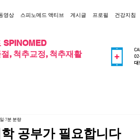
동영상
스피노메드 액티브
게시글
프로필
건강지침
SPINOMED
CA
절, 척추교정, 척추재활
02
​
6일
7분 분량
의학 공부가 필요합니다