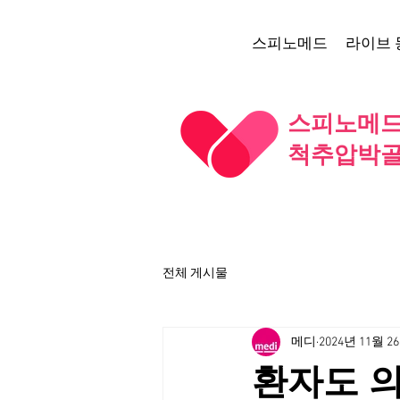
스피노메드
라이브 
스피노메드 
척추압박골
전체 게시물
메디
2024년 11월 2
환자도 