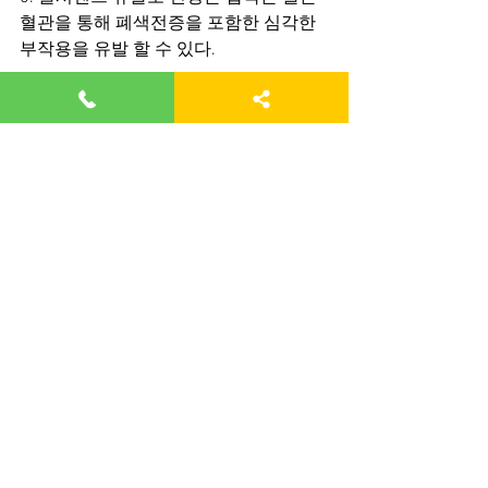
혈관을 통해 폐색전증을 포함한 심각한 
부작용을 유발 할 수 있다.
골시멘트 치료법이 1990년 초반
에 나왔을 때는 획기적인 치료법
으로서 인정받았지만
지금은 골시멘트의 부작용과 후
유증으로 골시멘트를 자제하여
야 한다는 의견들이 눈을 뜨고 
있습니다. 하지만 현실은 여전
히 병원들의 돈벌이의 수단으로 
내몰리고 있고 그로인한 피해는 
고스란히 환자의 몫이 되고 있습
니다.